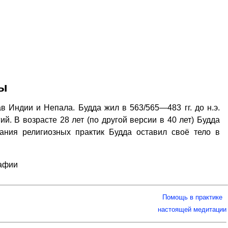
ды
в Индии и Непала. Будда жил в 563/565—483 гг. до н.э.
й. В возрасте 28 лет (по другой версии в 40 лет) Будда
ания религиозных практик Будда оставил своё тело в
рафии
Помощь в практике
настоящей медитации