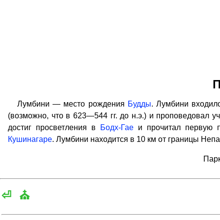
П
Лумбини — место рождения
Будды
. Лумбини входило
(возможно, что в 623—544 гг. до н.э.) и проповедовал у
достиг просветления в
Бодх-Гае
и прочитал первую 
Кушинагаре
. Лумбини находится в 10 км от границы Непа
Парк
⏎
⛪