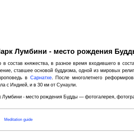
арк Лумбини - место рождения Буд
 в состав княжества, в разное время входившего в соста
чение, ставшее основой буддизма, одной из мировых религи
проповедь в
Сарнатхе
. После многолетнего реформиров
ла с Индией, и в 30 км от Сунаули.
 Лумбини - место рождения Будды — фотогалерея, фотог
Meditation guide