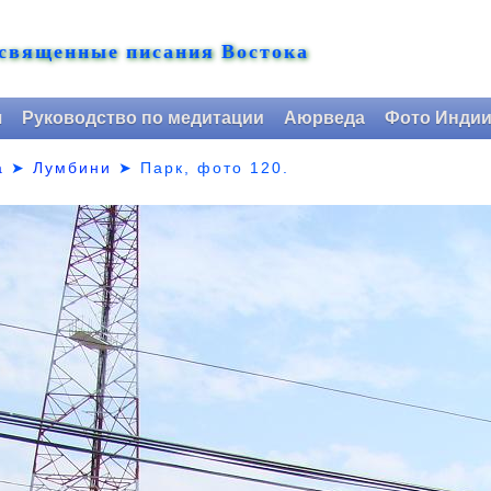
 священные писания Востока
я
Руководство по медитации
Аюрведа
Фото Инди
а
➤
Лумбини
➤ Парк,
фото 120.