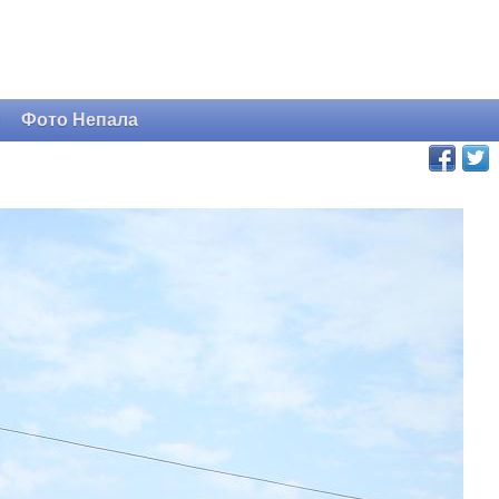
и
Фото Непала