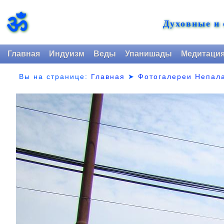
ॐ
Духовные и
Главная
Индуизм
Веды
Упанишады
Медитаци
Вы на странице:
Главная
➤
Фотогалереи Непал