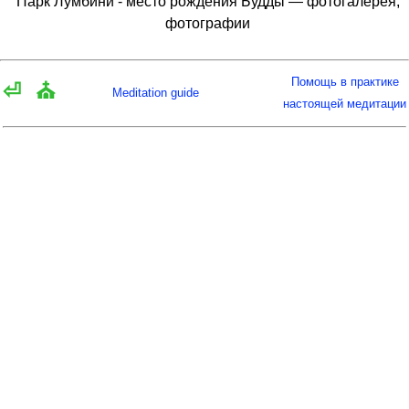
Парк Лумбини - место рождения Будды — фотогалерея,
фотографии
Помощь в практике
⏎
⛪
Meditation guide
настоящей медитации