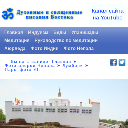
ॐ
Канал сайта
Духовные и священные
писания Востока
на YouTube
Главная
Индуизм
Веды
Упанишады
Медитация
Руководство по медитации
Аюрведа
Фото Индии
Фото Непала
Вы на странице:
Главная
➤
Фотогалереи Непала
➤
Лумбини
➤
Парк,
фото 91.