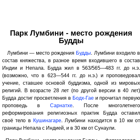
Парк Лумбини - место рождения
Будды
Лумбини — место рождения
Будды
. Лумбини входило 
состав княжества, в разное время входившего в состав
Индии и Непала. Будда жил в 563/565—483 гг. до н.э.
(возможно, что в 623—544 гг. до н.э.) и проповедовал
учение, ставшее основой буддизма, одной из мировых
религий. В возрасте 28 лет (по другой версии в 40 лет)
Будда достиг просветления в
Бодх-Гае
и прочитал перву
проповедь в
Сарнатхе
. После многолетнего
реформирования религиозных практик Будда оставил
своё тело в
Кушинагаре
. Лумбини находится в 10 км от
границы Непала с Индией, и в 30 км от Сунаули.