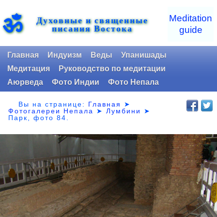
ॐ
Meditation
Духовные и священные
писания Востока
guide
Главная
Индуизм
Веды
Упанишады
Медитация
Руководство по медитации
Аюрведа
Фото Индии
Фото Непала
Вы на странице:
Главная
➤
Фотогалереи Непала
➤
Лумбини
➤
Парк,
фото 84.