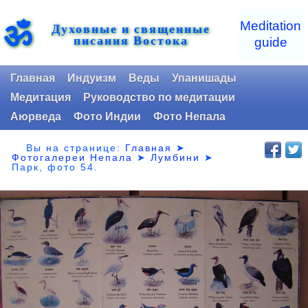
ॐ
Meditation
Духовные и священные
писания Востока
guide
Главная
Индуизм
Веды
Упанишады
Медитация
Руководство по медитации
Аюрведа
Фото Индии
Фото Непала
Вы на странице:
Главная
➤
Фотогалереи Непала
➤
Лумбини
➤
Парк,
фото 54.