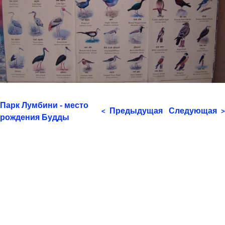
Парк Лумбини - место
Предыдущая
Следующая
<
>
рождения Будды