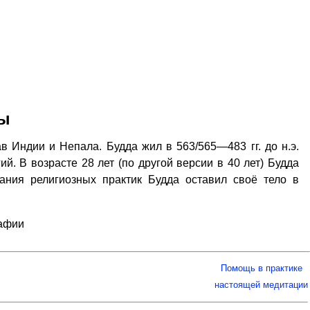
ды
в Индии и Непала. Будда жил в 563/565—483 гг. до н.э.
й. В возрасте 28 лет (по другой версии в 40 лет) Будда
ания религиозных практик Будда оставил своё тело в
рафии
Помощь в практике
настоящей медитации