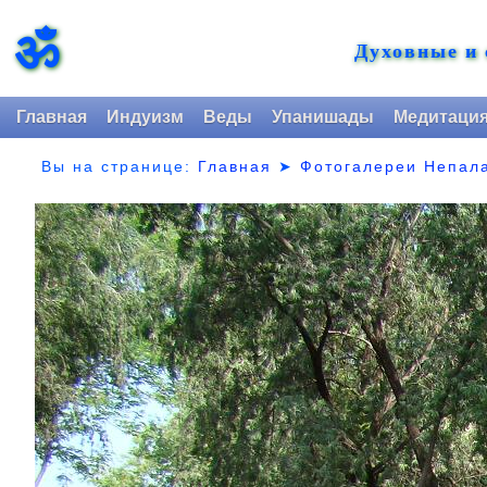
ॐ
Духовные и
Главная
Индуизм
Веды
Упанишады
Медитаци
Вы на странице:
Главная
➤
Фотогалереи Непал