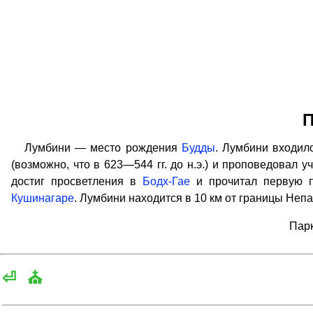
П
Лумбини — место рождения
Будды
. Лумбини входило
(возможно, что в 623—544 гг. до н.э.) и проповедовал у
достиг просветления в
Бодх-Гае
и прочитал первую 
Кушинагаре
. Лумбини находится в 10 км от границы Непа
Парк
⏎
⛪