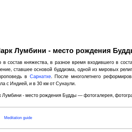
арк Лумбини - место рождения Буд
 в состав княжества, в разное время входившего в соста
чение, ставшее основой буддизма, одной из мировых религи
проповедь в
Сарнатхе
. После многолетнего реформиров
ла с Индией, и в 30 км от Сунаули.
 Лумбини - место рождения Будды — фотогалерея, фотог
Meditation guide