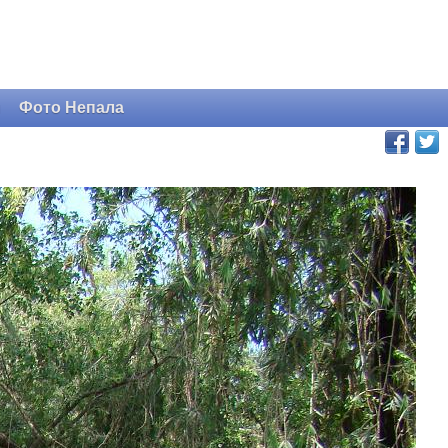
и
Фото Непала