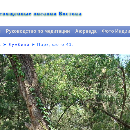
 священные писания Востока
я
Руководство по медитации
Аюрведа
Фото Инди
а
➤
Лумбини
➤ Парк,
фото 41.