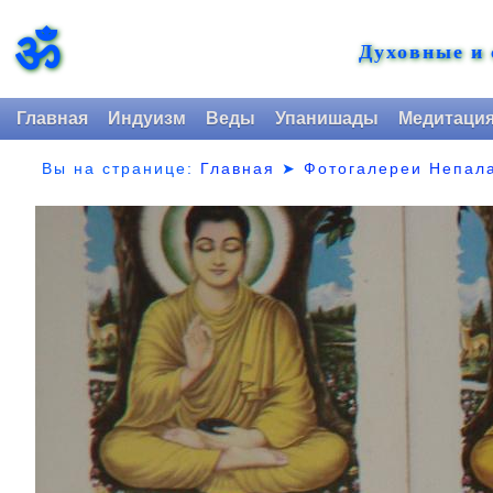
ॐ
Духовные и
Главная
Индуизм
Веды
Упанишады
Медитаци
Вы на странице:
Главная
➤
Фотогалереи Непал