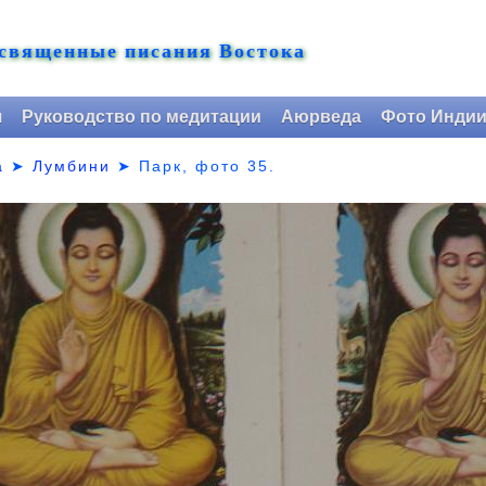
 священные писания Востока
я
Руководство по медитации
Аюрведа
Фото Инди
а
➤
Лумбини
➤ Парк,
фото 35.