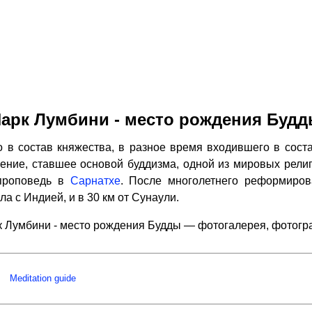
арк Лумбини - место рождения Буд
 в состав княжества, в разное время входившего в соста
чение, ставшее основой буддизма, одной из мировых религи
проповедь в
Сарнатхе
. После многолетнего реформиров
ла с Индией, и в 30 км от Сунаули.
 Лумбини - место рождения Будды — фотогалерея, фотог
Meditation guide