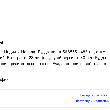
ды
в Индии и Непала. Будда жил в 563/565—483 гг. до н.э.
й. В возрасте 28 лет (по другой версии в 40 лет) Будда
ания религиозных практик Будда оставил своё тело в
рафии
Помощь в практике
настоящей медитации