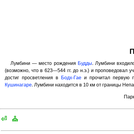
П
Лумбини — место рождения
Будды
. Лумбини входило
(возможно, что в 623—544 гг. до н.э.) и проповедовал у
достиг просветления в
Бодх-Гае
и прочитал первую 
Кушинагаре
. Лумбини находится в 10 км от границы Непа
Парк
⏎
⛪