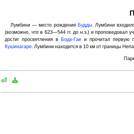
П
Лумбини — место рождения
Будды
. Лумбини входило
(возможно, что в 623—544 гг. до н.э.) и проповедовал у
достиг просветления в
Бодх-Гае
и прочитал первую 
Кушинагаре
. Лумбини находится в 10 км от границы Непа
Парк
⏎
⛪