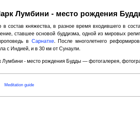
арк Лумбини - место рождения Буд
 в состав княжества, в разное время входившего в соста
чение, ставшее основой буддизма, одной из мировых религи
проповедь в
Сарнатхе
. После многолетнего реформиров
ла с Индией, и в 30 км от Сунаули.
 Лумбини - место рождения Будды — фотогалерея, фотог
Meditation guide