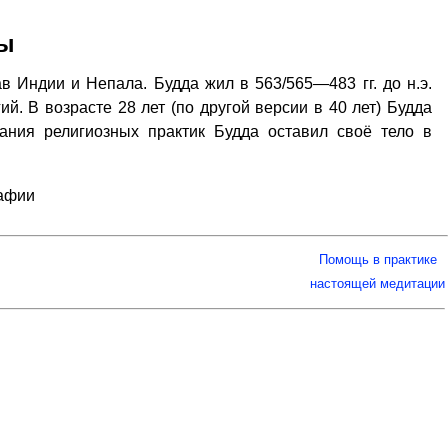
ды
в Индии и Непала. Будда жил в 563/565—483 гг. до н.э.
й. В возрасте 28 лет (по другой версии в 40 лет) Будда
ания религиозных практик Будда оставил своё тело в
рафии
Помощь в практике
настоящей медитации