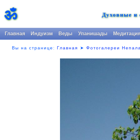
ॐ
Духовные и
Главная
Индуизм
Веды
Упанишады
Медитаци
Вы на странице:
Главная
➤
Фотогалереи Непал