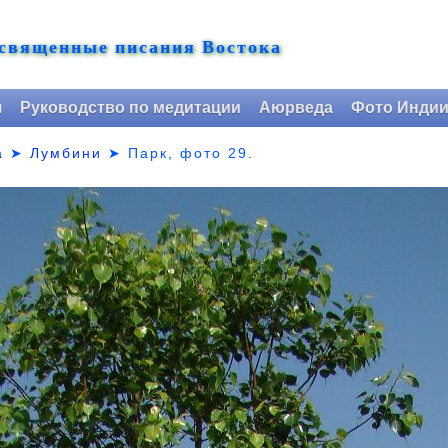
 священные писания Востока
я
Руководство по медитации
Аюрведа
Фото Инди
а
➤
Лумбини
➤ Парк,
фото 29.