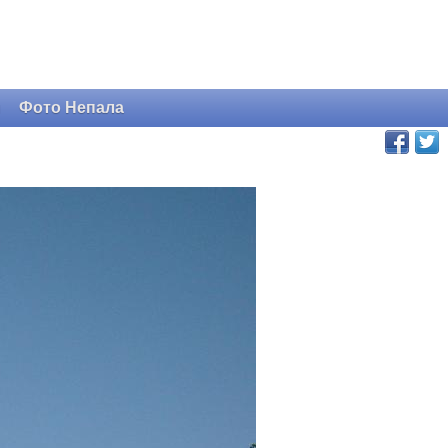
и
Фото Непала