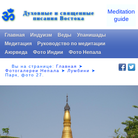
ॐ
Meditation
Духовные и священные
писания Востока
guide
Главная
Индуизм
Веды
Упанишады
Медитация
Руководство по медитации
Аюрведа
Фото Индии
Фото Непала
Вы на странице:
Главная
➤
Фотогалереи Непала
➤
Лумбини
➤
Парк,
фото 27.