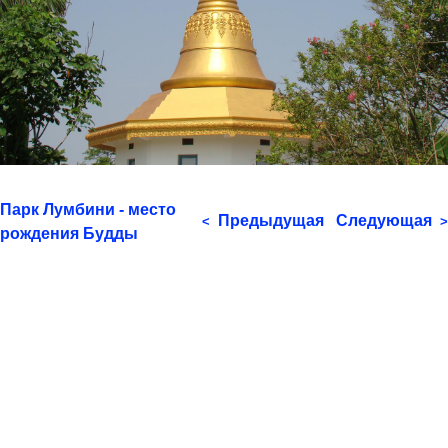
Парк Лумбини - место
Предыдущая
Следующая
<
>
рождения Будды