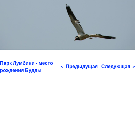
Парк Лумбини - место
Предыдущая
Следующая
<
>
рождения Будды