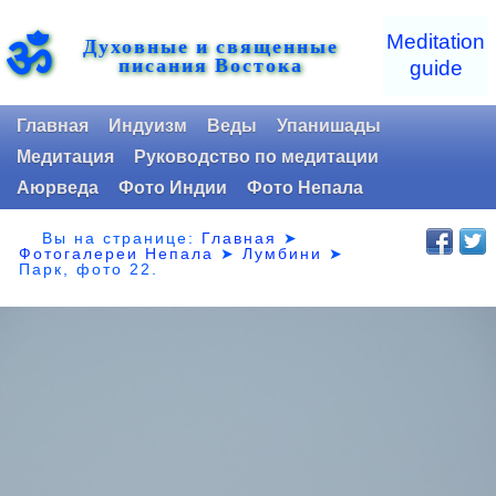
ॐ
Meditation
Духовные и священные
писания Востока
guide
Главная
Индуизм
Веды
Упанишады
Медитация
Руководство по медитации
Аюрведа
Фото Индии
Фото Непала
Вы на странице:
Главная
➤
Фотогалереи Непала
➤
Лумбини
➤
Парк,
фото 22.