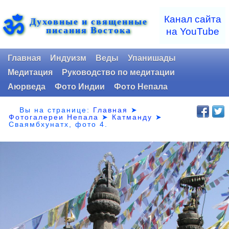
ॐ
Канал сайта
Духовные и священные
писания Востока
на YouTube
Главная
Индуизм
Веды
Упанишады
Медитация
Руководство по медитации
Аюрведа
Фото Индии
Фото Непала
Вы на странице:
Главная
➤
Фотогалереи Непала
➤
Катманду
➤
Сваямбхунатх,
фото 4.