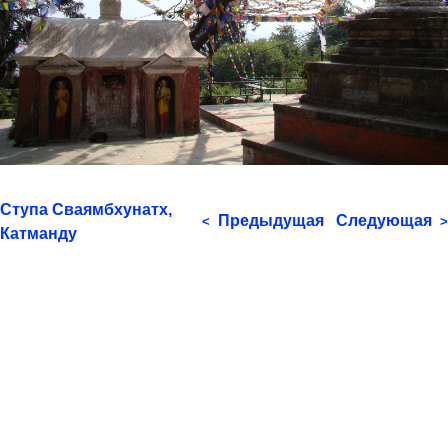
Ступа Сваямбхунатх,
Предыдущая
Следующая
<
>
Катманду