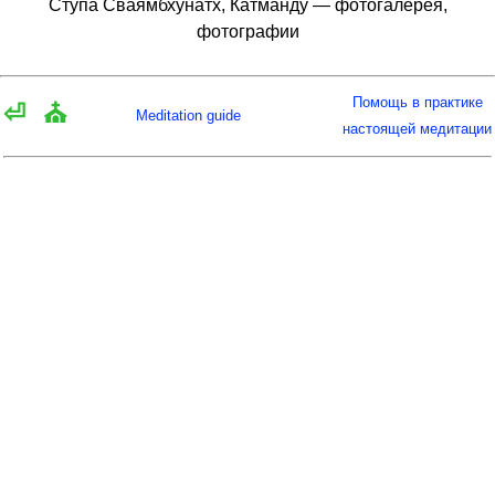
Ступа Сваямбхунатх, Катманду — фотогалерея,
фотографии
Помощь в практике
⏎
⛪
Meditation guide
настоящей медитации