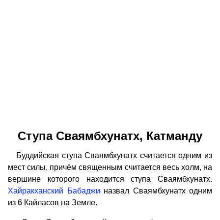
Ступа Сваямбхунатх, Катманду
Буддийская ступа Сваямбхунатх считается одним из
мест силы, причём священным считается весь холм, на
вершине которого находится ступа Сваямбхунатх.
Хайракханский Бабаджи
назвал Сваямбхунатх одним
из 6 Кайласов на Земле.