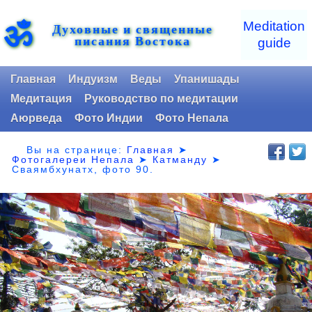
ॐ
Meditation
Духовные и священные
писания Востока
guide
Главная
Индуизм
Веды
Упанишады
Медитация
Руководство по медитации
Аюрведа
Фото Индии
Фото Непала
Вы на странице:
Главная
➤
Фотогалереи Непала
➤
Катманду
➤
Сваямбхунатх,
фото 90.