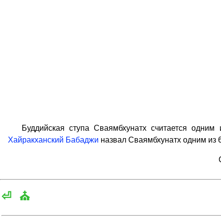
Буддийская ступа Сваямбхунатх считается одним из
Хайракханский Бабаджи
назвал Сваямбхунатх одним из 6
⏎
⛪