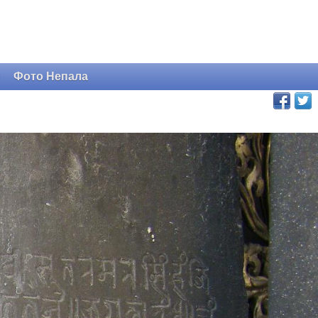
и
Фото Непала