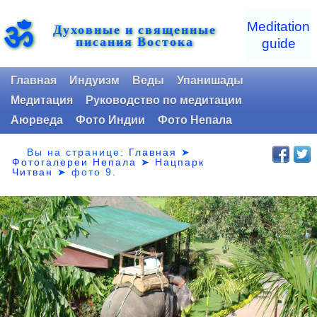
ॐ
Meditation
Духовные и священные
писания Востока
guide
Главная
Индуизм
Веды
Упанишады
Медитация
Руководство по медитации
Аюрведа
Фото Индии
Фото Непала
Вы на странице:
Главная
➤
Фотогалереи Непала
➤
Нацпарк
Читван
➤
фото 9.