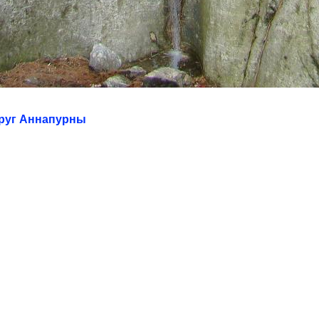
круг Аннапурны