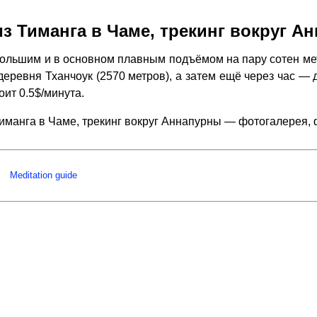
из Тиманга в Чаме, трекинг вокруг А
большим и в основном плавным подъёмом на пару сотен ме
деревня Тханчоук (2570 метров), а затем ещё через час —
оит 0.5$/минута.
Тиманга в Чаме, трекинг вокруг Аннапурны — фотогалерея,
Meditation guide