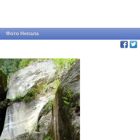
и
Фото Непала