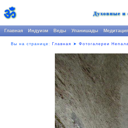
ॐ
Духовные и
Главная
Индуизм
Веды
Упанишады
Медитаци
Вы на странице:
Главная
➤
Фотогалереи Непал