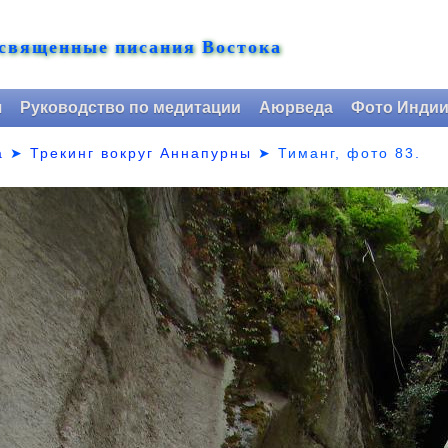
 священные писания Востока
я
Руководство по медитации
Аюрведа
Фото Инди
а
➤
Трекинг вокруг Аннапурны
➤ Тиманг,
фото 83.