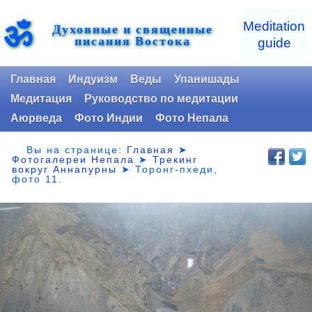
ॐ
Meditation
Духовные и священные
писания Востока
guide
Главная
Индуизм
Веды
Упанишады
Медитация
Руководство по медитации
Аюрведа
Фото Индии
Фото Непала
Вы на странице:
Главная
➤
Фотогалереи Непала
➤
Трекинг
вокруг Аннапурны
➤ Торонг-пхеди,
фото 11.