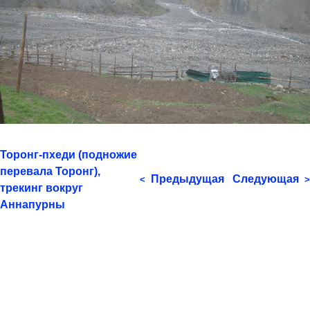
Торонг-пхеди (подножие
перевала Торонг),
Предыдущая
Следующая
<
>
трекинг вокруг
Аннапурны