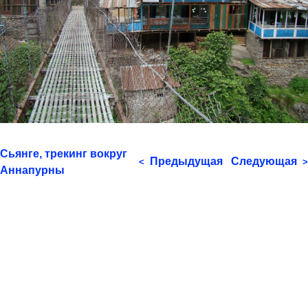
Сьянге, трекинг вокруг
Предыдущая
Следующая
<
>
Аннапурны