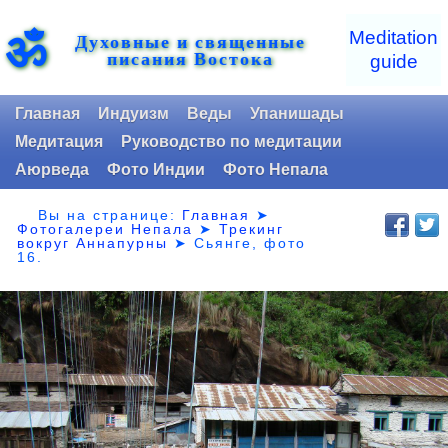
ॐ
Meditation
Духовные и священные
писания Востока
guide
Главная
Индуизм
Веды
Упанишады
Медитация
Руководство по медитации
Аюрведа
Фото Индии
Фото Непала
Вы на странице:
Главная
➤
Фотогалереи Непала
➤
Трекинг
вокруг Аннапурны
➤ Сьянге,
фото
16.