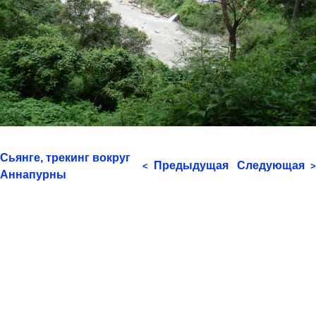
Сьянге, трекинг вокруг
Предыдущая
Следующая
<
>
Аннапурны