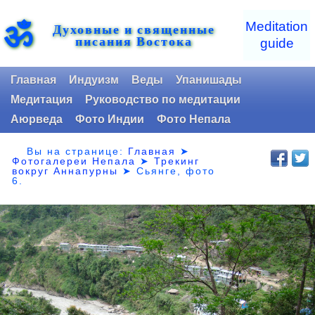
ॐ
Meditation
Духовные и священные
писания Востока
guide
Главная
Индуизм
Веды
Упанишады
Медитация
Руководство по медитации
Аюрведа
Фото Индии
Фото Непала
Вы на странице:
Главная
➤
Фотогалереи Непала
➤
Трекинг
вокруг Аннапурны
➤ Сьянге,
фото
6.