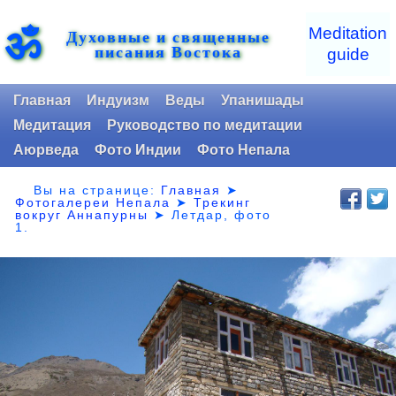
ॐ
Meditation
Духовные и священные
писания Востока
guide
Главная
Индуизм
Веды
Упанишады
Медитация
Руководство по медитации
Аюрведа
Фото Индии
Фото Непала
Вы на странице:
Главная
➤
Фотогалереи Непала
➤
Трекинг
вокруг Аннапурны
➤ Летдар,
фото
1.