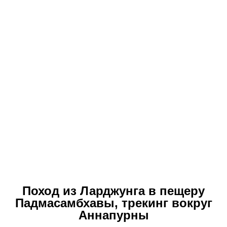
Поход из Ларджунга в пещеру
Падмасамбхавы, трекинг вокруг
Аннапурны