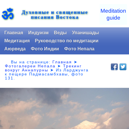
ॐ
Meditation
Духовные и священные
писания Востока
guide
Главная
Индуизм
Веды
Упанишады
Медитация
Руководство по медитации
Аюрведа
Фото Индии
Фото Непала
Вы на странице:
Главная
➤
Фотогалереи Непала
➤
Трекинг
вокруг Аннапурны
➤ Из Ларджунга
к пещере Падмасамбхавы,
фото
131.