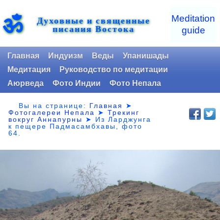
ॐ
Meditation
Духовные и священные
писания Востока
guide
Главная
Индуизм
Веды
Упанишады
Медитация
Руководство по медитации
Аюрведа
Фото Индии
Фото Непала
Вы на странице:
Главная
➤
Фотогалереи Непала
➤
Трекинг
вокруг Аннапурны
➤ Из Ларджунга
к пещере Падмасамбхавы,
фото
64.