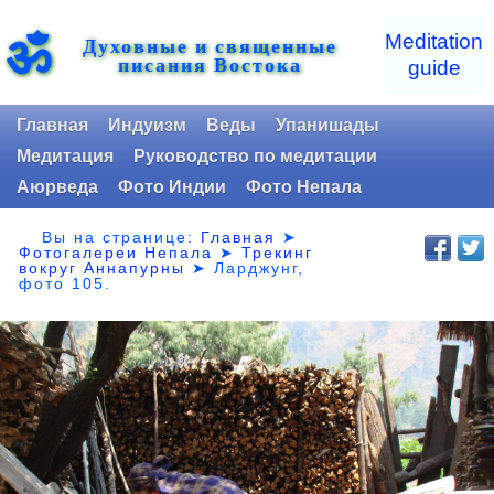
ॐ
Meditation
Духовные и священные
писания Востока
guide
Главная
Индуизм
Веды
Упанишады
Медитация
Руководство по медитации
Аюрведа
Фото Индии
Фото Непала
Вы на странице:
Главная
➤
Фотогалереи Непала
➤
Трекинг
вокруг Аннапурны
➤ Ларджунг,
фото 105.