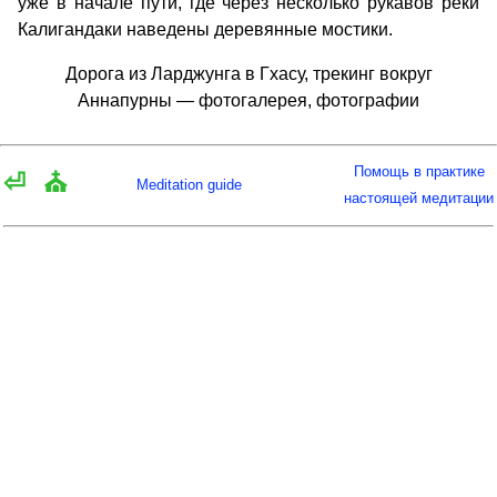
уже в начале пути, где через несколько рукавов реки
Калигандаки наведены деревянные мостики.
Дорога из Ларджунга в Гхасу, трекинг вокруг
Аннапурны — фотогалерея, фотографии
Помощь в практике
⏎
⛪
Meditation guide
настоящей медитации