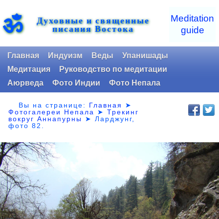
ॐ
Meditation
Духовные и священные
писания Востока
guide
Главная
Индуизм
Веды
Упанишады
Медитация
Руководство по медитации
Аюрведа
Фото Индии
Фото Непала
Вы на странице:
Главная
➤
Фотогалереи Непала
➤
Трекинг
вокруг Аннапурны
➤ Ларджунг,
фото 82.