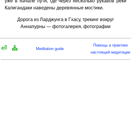
уже в начале пути, где через несколько рукавов реки
Калигандаки наведены деревянные мостики.
Дорога из Ларджунга в Гхасу, трекинг вокруг
Аннапурны — фотогалерея, фотографии
Помощь в практике
⏎
⛪
Meditation guide
настоящей медитации