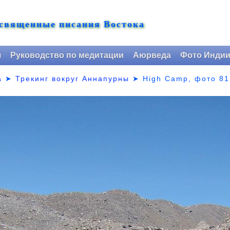
 священные писания Востока
я
Руководство по медитации
Аюрведа
Фото Инди
а
➤
Трекинг вокруг Аннапурны
➤ High Camp,
фото 81