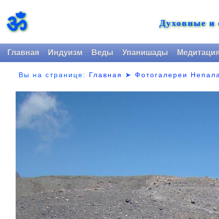
ॐ
Духовные и
Главная
Индуизм
Веды
Упанишады
Медитаци
Вы на странице:
Главная
➤
Фотогалереи Непал