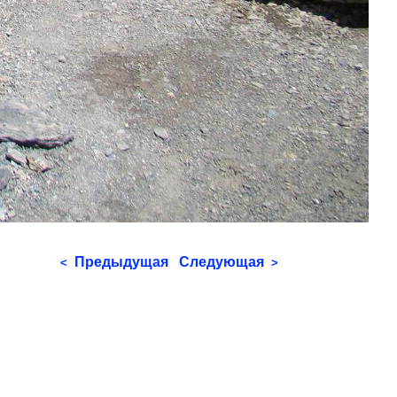
Предыдущая
Следующая
<
>