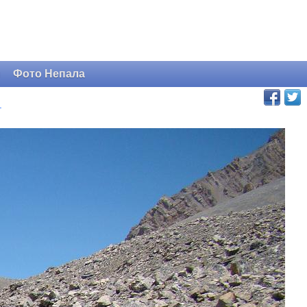
и
Фото Непала
.