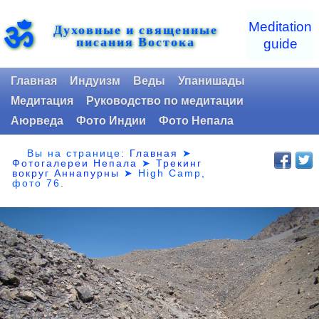
ॐ
Meditation
Духовные и священные
писания Востока
guide
Главная
Индуизм
Веды
Упанишады
Медитация
Руководство по медитации
Аюрведа
Фото Индии
Фото Непала
Вы на странице:
Главная
➤
Фотогалереи Непала
➤
Трекинг
вокруг Аннапурны
➤ High Camp,
фото 76.