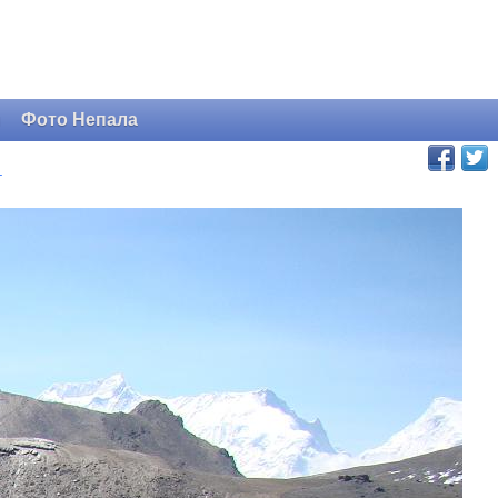
и
Фото Непала
.