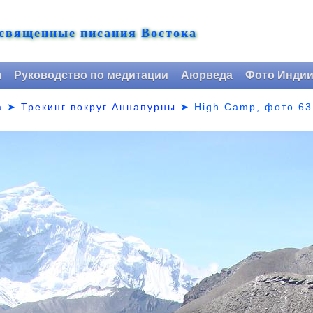
 священные писания Востока
я
Руководство по медитации
Аюрведа
Фото Инди
а
➤
Трекинг вокруг Аннапурны
➤ High Camp,
фото 63