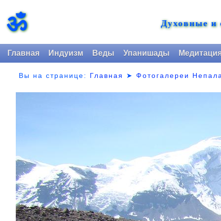
ॐ
Духовные и
Главная
Индуизм
Веды
Упанишады
Медитаци
Вы на странице:
Главная
➤
Фотогалереи Непал