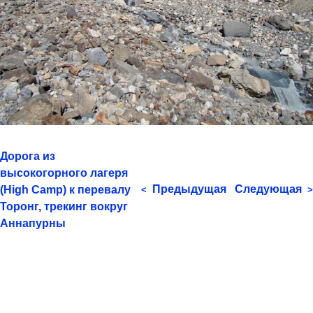
Дорога из
высокогорного лагеря
Предыдущая
Следующая
(High Camp) к перевалу
<
>
Торонг, трекинг вокруг
Аннапурны