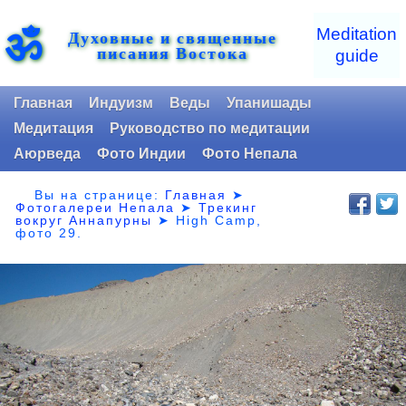
ॐ
Meditation
Духовные и священные
писания Востока
guide
Главная
Индуизм
Веды
Упанишады
Медитация
Руководство по медитации
Аюрведа
Фото Индии
Фото Непала
Вы на странице:
Главная
➤
Фотогалереи Непала
➤
Трекинг
вокруг Аннапурны
➤ High Camp,
фото 29.