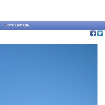
и
Фото Непала
.