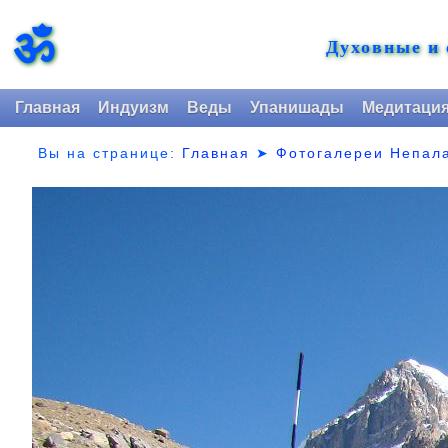
ॐ
Духовные и
Главная
Индуизм
Веды
Упанишады
Медитаци
Вы на странице:
Главная
➤
Фотогалереи Непал