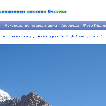
 священные писания Востока
я
Руководство по медитации
Аюрведа
Фото Инди
а
➤
Трекинг вокруг Аннапурны
➤ High Camp,
фото 15