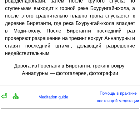
рододендронами, затем после крутого спуска по
ступенькам выходит к горной реке Бхурунгай-кхола, а
после этого сравнительно плавно тропа спускается к
деревне Биретанти, где река Бхурунгай-кхола впадает
в Моди-кхолу. После Биретанти последний раз
проверяют разрешение на трекинг вокруг Аннапурны и
ставят последний штамп, делающий разрешение
недействительным.
Дорога из Горепани в Биретанти, трекинг вокруг
Аннапурны — фотогалерея, фотографии
Помощь в практике
⏎
⛪
Meditation guide
настоящей медитации