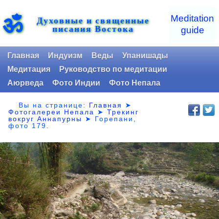
ॐ
Meditation
Духовные и священные
писания Востока
guide
Главная
Индуизм
Веды
Упанишады
Медитация
Руководство по медитации
Аюрведа
Фото Индии
Фото Непала
Вы на странице:
Главная
➤
Фотогалереи Непала
➤
Трекинг
вокруг Аннапурны
➤ Горепани,
фото 179.