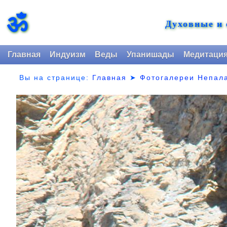
ॐ
Духовные и
Главная
Индуизм
Веды
Упанишады
Медитаци
Вы на странице:
Главная
➤
Фотогалереи Непал