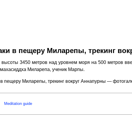
аки в пещеру Миларепы, трекинг во
 высоты 3450 метров над уровнем моря на 500 метров вве
л махасиддха Миларепа, ученик Марпы.
 в пещеру Миларепы, трекинг вокруг Аннапурны — фотога
Meditation guide