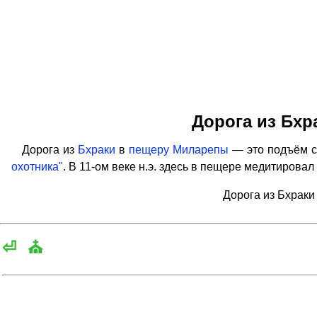
Дорога из Бхр
Дорога из
Бхраки
в
пещеру Миларепы
— это подъём с
охотника"
. В 11-ом веке н.э. здесь в пещере медитирова
Дорога из Бхраки
⏎
⛪