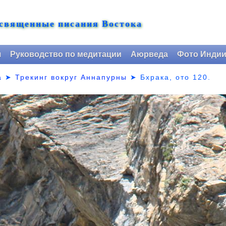
 священные писания Востока
я
Руководство по медитации
Аюрведа
Фото Инди
а
➤
Трекинг вокруг Аннапурны
➤ Бхрака,
ото 120.