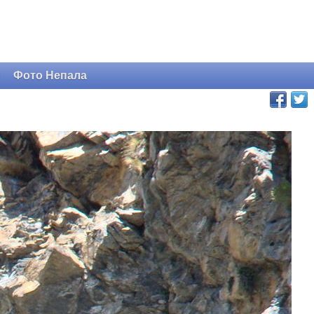
и
Фото Непала