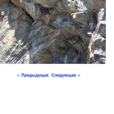
Предыдущая
Следующая
<
>