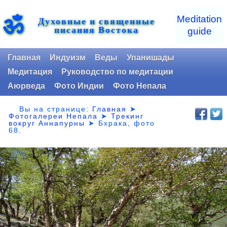
ॐ
Meditation
Духовные и священные
писания Востока
guide
Главная
Индуизм
Веды
Упанишады
Медитация
Руководство по медитации
Аюрведа
Фото Индии
Фото Непала
Вы на странице:
Главная
➤
Фотогалереи Непала
➤
Трекинг
вокруг Аннапурны
➤ Бхрака,
фото
68.