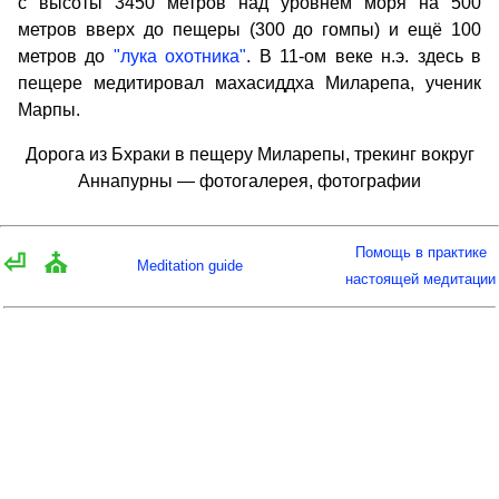
с высоты 3450 метров над уровнем моря на 500
метров вверх до пещеры (300 до гомпы) и ещё 100
метров до
"лука охотника"
. В 11-ом веке н.э. здесь в
пещере медитировал махасиддха Миларепа, ученик
Марпы.
Дорога из Бхраки в пещеру Миларепы, трекинг вокруг
Аннапурны — фотогалерея, фотографии
Помощь в практике
⏎
⛪
Meditation guide
настоящей медитации