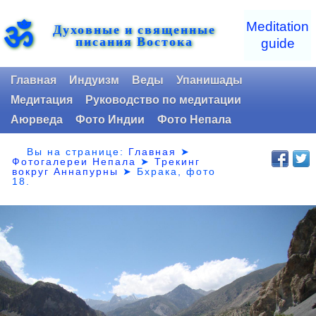
ॐ
Meditation
Духовные и священные
писания Востока
guide
Главная
Индуизм
Веды
Упанишады
Медитация
Руководство по медитации
Аюрведа
Фото Индии
Фото Непала
Вы на странице:
Главная
➤
Фотогалереи Непала
➤
Трекинг
вокруг Аннапурны
➤ Бхрака,
фото
18.