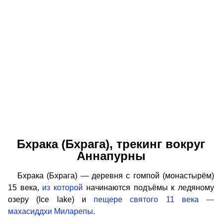
Бхрака (Бхрага), трекинг вокруг
Аннапурны
Бхрака (Бхрага) — деревня с гомпой (монастырём)
15 века,
из которой
начинаются подъёмы к ледяному
озеру (Ice lake) и
пещере святого 11 века —
махасиддхи Миларепы
.