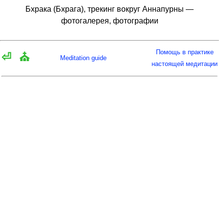
Бхрака (Бхрага), трекинг вокруг Аннапурны —
фотогалерея, фотографии
Помощь в практике
⏎
⛪
Meditation guide
настоящей медитации