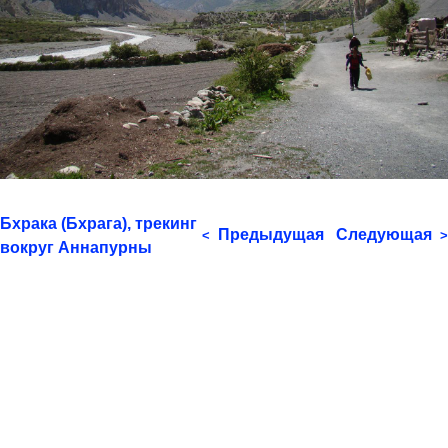
Бхрака (Бхрага), трекинг
Предыдущая
Следующая
<
>
вокруг Аннапурны