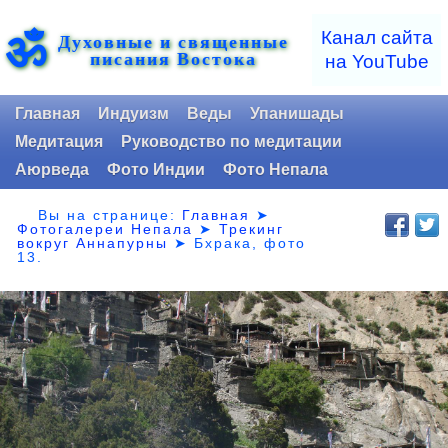
ॐ
Канал сайта
Духовные и священные
писания Востока
на YouTube
Главная
Индуизм
Веды
Упанишады
Медитация
Руководство по медитации
Аюрведа
Фото Индии
Фото Непала
Вы на странице:
Главная
➤
Фотогалереи Непала
➤
Трекинг
вокруг Аннапурны
➤ Бхрака,
фото
13.