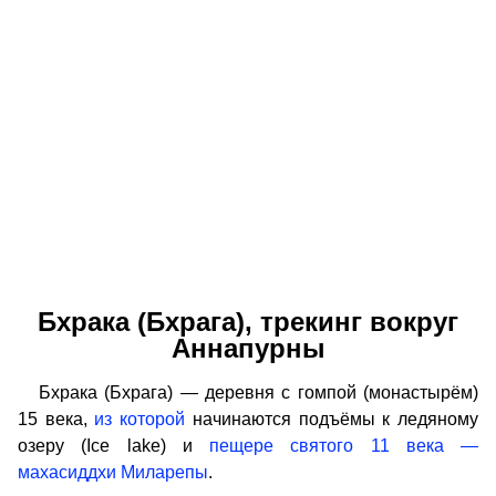
Бхрака (Бхрага), трекинг вокруг
Аннапурны
Бхрака (Бхрага) — деревня с гомпой (монастырём)
15 века,
из которой
начинаются подъёмы к ледяному
озеру (Ice lake) и
пещере святого 11 века —
махасиддхи Миларепы
.