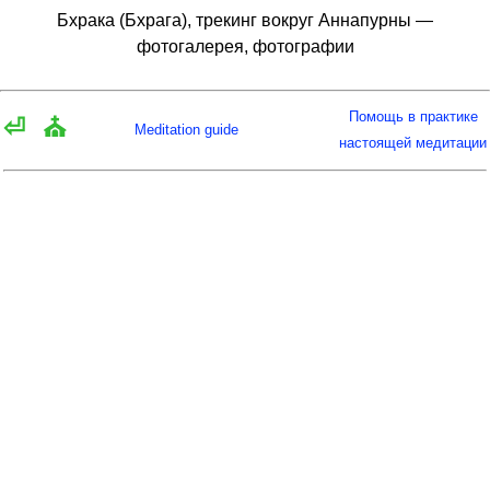
Бхрака (Бхрага), трекинг вокруг Аннапурны —
фотогалерея, фотографии
Помощь в практике
⏎
⛪
Meditation guide
настоящей медитации