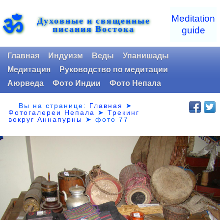
ॐ
Meditation
Духовные и священные
писания Востока
guide
Главная
Индуизм
Веды
Упанишады
Медитация
Руководство по медитации
Аюрведа
Фото Индии
Фото Непала
Вы на странице:
Главная
➤
Фотогалереи Непала
➤
Трекинг
вокруг Аннапурны
➤
фото 77