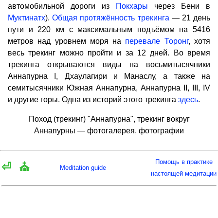
автомобильной дороги из
Покхары
через Бени в
Муктинатх
).
Общая протяжённость трекинга
— 21 день
пути и 220 км с максимальным подъёмом на 5416
метров над уровнем моря на
перевале Торонг
, хотя
весь трекинг можно пройти и за 12 дней. Во время
трекинга открываются виды на восьмитысячники
Аннапурна I, Дхаулагири и Манаслу, а также на
семитысячники Южная Аннапурна, Аннапурна II, III, IV
и другие горы. Одна из историй этого трекинга
здесь
.
Поход (трекинг) "Аннапурна", трекинг вокруг
Аннапурны — фотогалерея, фотографии
Помощь в практике
⏎
⛪
Meditation guide
настоящей медитации