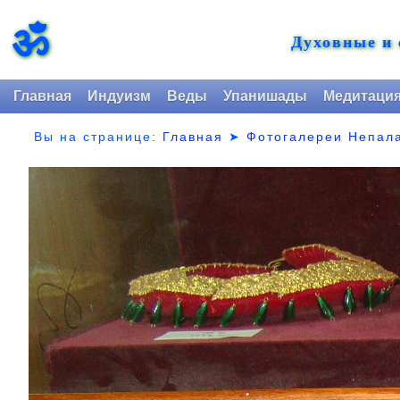
ॐ
Духовные и
Главная
Индуизм
Веды
Упанишады
Медитаци
Вы на странице:
Главная
➤
Фотогалереи Непал