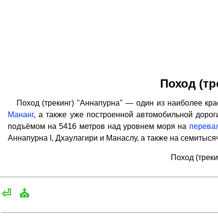
Поход (тр
Поход (трекинг) "Аннапурна" — один из наиболее крас
Мананг
, а также уже построенной автомобильной дорог
подъёмом на 5416 метров над уровнем моря на
перевал
Аннапурна I, Дхаулагири и Манаслу, а также на семитысяч
Поход (трек
⏎
⛪