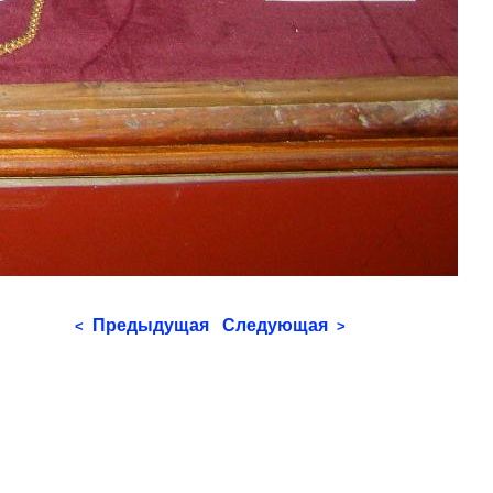
Предыдущая
Следующая
<
>