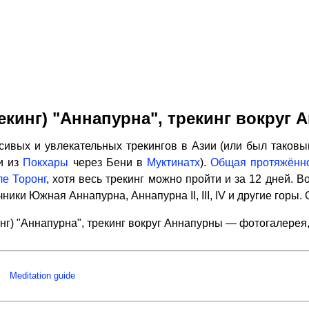
екинг) "Аннапурна", трекинг вокруг
ивых и увлекательных трекингов в Азии (или был таковы
и из
Покхары
через Бени в
Муктинатх
).
Общая протяжённо
е Торонг
, хотя весь трекинг можно пройти и за 12 дней.
ники Южная Аннапурна, Аннапурна II, III, IV и другие горы.
инг) "Аннапурна", трекинг вокруг Аннапурны — фотогалерея
Meditation guide