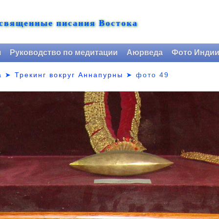
 священные писания Востока
я
Руководство по медитации
Аюрведа
Фото Инди
а
➤
Трекинг вокруг Аннапурны
➤
фото 49