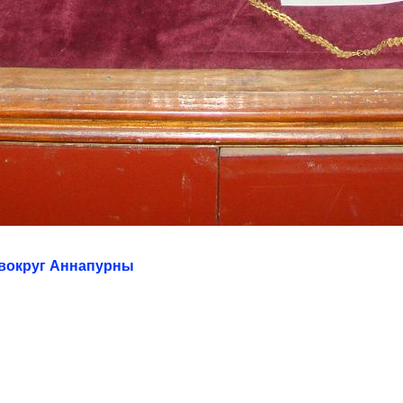
г вокруг Аннапурны