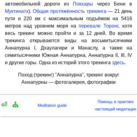
автомобильной дороги из
Покхары
через Бени в
Муктинатх
).
Общая протяжённость трекинга
— 21 день
пути и 220 км с максимальным подъёмом на 5416
метров над уровнем моря на
перевале Торонг
, хотя
весь трекинг можно пройти и за 12 дней. Во время
трекинга открываются виды на восьмитысячники
Аннапурна I, Дхаулагири и Манаслу, а также на
семитысячники Южная Аннапурна, Аннапурна II, III, IV
и другие горы. Одна из историй этого трекинга
здесь
.
Поход (трекинг) "Аннапурна", трекинг вокруг
Аннапурны — фотогалерея, фотографии
Помощь в практике
⏎
⛪
Meditation guide
настоящей медитации