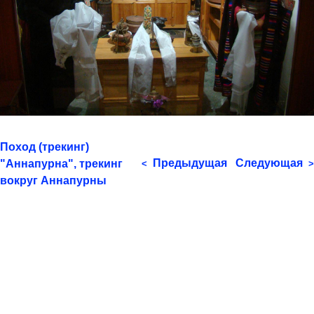
Поход (трекинг)
Предыдущая
Следующая
"Аннапурна", трекинг
<
>
вокруг Аннапурны