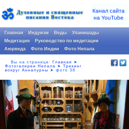
ॐ
Канал сайта
Духовные и священные
писания Востока
на YouTube
Главная
Индуизм
Веды
Упанишады
Медитация
Руководство по медитации
Аюрведа
Фото Индии
Фото Непала
Вы на странице:
Главная
➤
Фотогалереи Непала
➤
Трекинг
вокруг Аннапурны
➤
фото 38