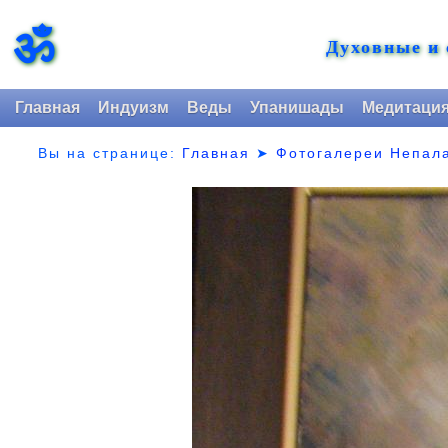
ॐ
Духовные и
Главная
Индуизм
Веды
Упанишады
Медитаци
Вы на странице:
Главная
➤
Фотогалереи Непал