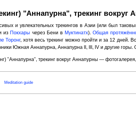
екинг) "Аннапурна", трекинг вокруг
ивых и увлекательных трекингов в Азии (или был таковы
и из
Покхары
через Бени в
Муктинатх
).
Общая протяжённо
е Торонг
, хотя весь трекинг можно пройти и за 12 дней.
ники Южная Аннапурна, Аннапурна II, III, IV и другие горы.
инг) "Аннапурна", трекинг вокруг Аннапурны — фотогалерея
Meditation guide