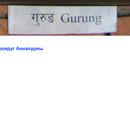
г вокруг Аннапурны