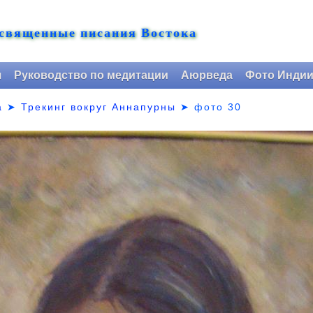
 священные писания Востока
я
Руководство по медитации
Аюрведа
Фото Инди
а
➤
Трекинг вокруг Аннапурны
➤
фото 30