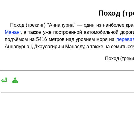
Поход (тр
Поход (трекинг) "Аннапурна" — один из наиболее крас
Мананг
, а также уже построенной автомобильной дорог
подъёмом на 5416 метров над уровнем моря на
перевал
Аннапурна I, Дхаулагири и Манаслу, а также на семитысяч
Поход (трек
⏎
⛪