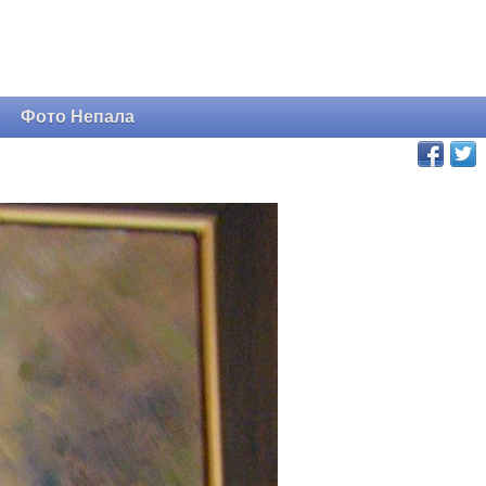
и
Фото Непала