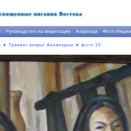
 священные писания Востока
я
Руководство по медитации
Аюрведа
Фото Инди
а
➤
Трекинг вокруг Аннапурны
➤
фото 25