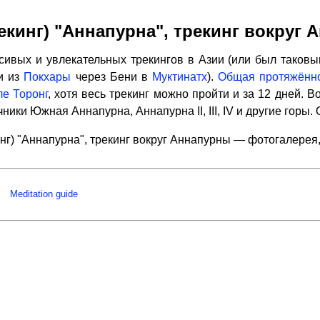
екинг) "Аннапурна", трекинг вокруг
ивых и увлекательных трекингов в Азии (или был таковы
и из
Покхары
через Бени в
Муктинатх
).
Общая протяжённо
е Торонг
, хотя весь трекинг можно пройти и за 12 дней.
ники Южная Аннапурна, Аннапурна II, III, IV и другие горы.
инг) "Аннапурна", трекинг вокруг Аннапурны — фотогалерея
Meditation guide