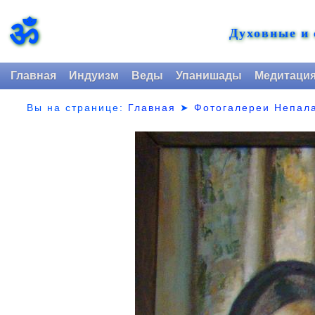
ॐ
Духовные и
Главная
Индуизм
Веды
Упанишады
Медитаци
Вы на странице:
Главная
➤
Фотогалереи Непал