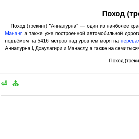
Поход (тр
Поход (трекинг) "Аннапурна" — один из наиболее крас
Мананг
, а также уже построенной автомобильной дорог
подъёмом на 5416 метров над уровнем моря на
перевал
Аннапурна I, Дхаулагири и Манаслу, а также на семитысяч
Поход (трек
⏎
⛪