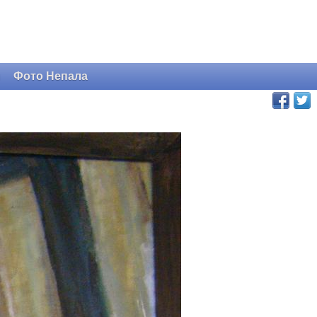
и
Фото Непала