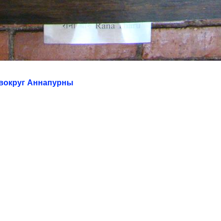
г вокруг Аннапурны