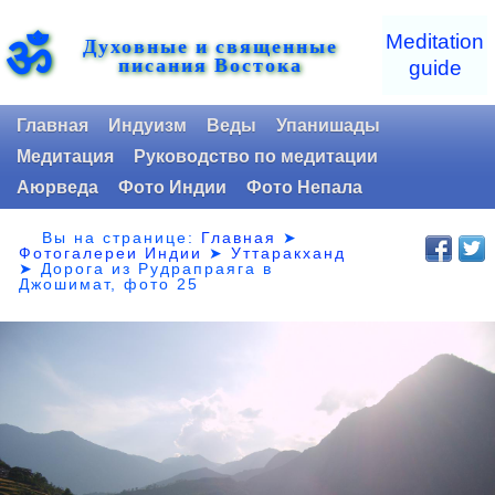
ॐ
Meditation
Духовные и священные
писания Востока
guide
Главная
Индуизм
Веды
Упанишады
Медитация
Руководство по медитации
Аюрведа
Фото Индии
Фото Непала
Вы на странице:
Главная
➤
Фотогалереи Индии
➤
Уттаракханд
➤
Дорога из Рудрапраяга в
Джошимат, фото 25