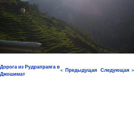
Дорога из Рудрапраяга в
Предыдущая
Следующая
<
>
Джошимат