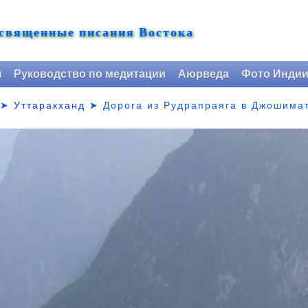
 священные писания Востока
я
Руководство по медитации
Аюрведа
Фото Инди
➤
Уттаракханд
➤
Дорога из Рудрапраяга в Джошимат