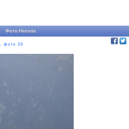
и
Фото Непала
, фото 20