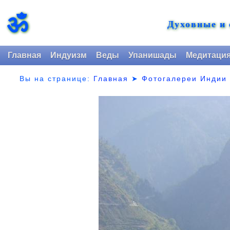
ॐ
Духовные и
Главная
Индуизм
Веды
Упанишады
Медитаци
Вы на странице:
Главная
➤
Фотогалереи Индии