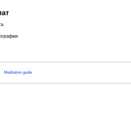
мат
а.
тографии
Meditation guide