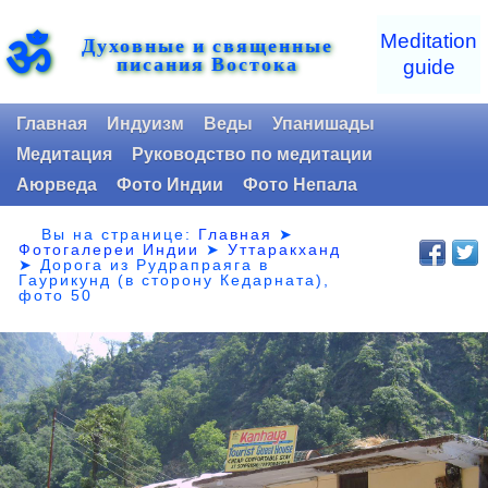
ॐ
Meditation
Духовные и священные
писания Востока
guide
Главная
Индуизм
Веды
Упанишады
Медитация
Руководство по медитации
Аюрведа
Фото Индии
Фото Непала
Вы на странице:
Главная
➤
Фотогалереи Индии
➤
Уттаракханд
➤
Дорога из Рудрапраяга в
Гаурикунд (в сторону Кедарната),
фото 50