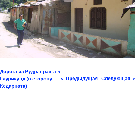
Дорога из Рудрапраяга в
Предыдущая
Следующая
Гаурикунд (в сторону
<
>
Кедарната)