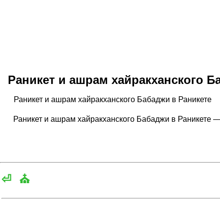
Раникет и ашрам хайракханского Б
Раникет и ашрам хайракханского Бабаджи в Раникете
Раникет и ашрам хайракханского Бабаджи в Раникете 
⏎
⛪