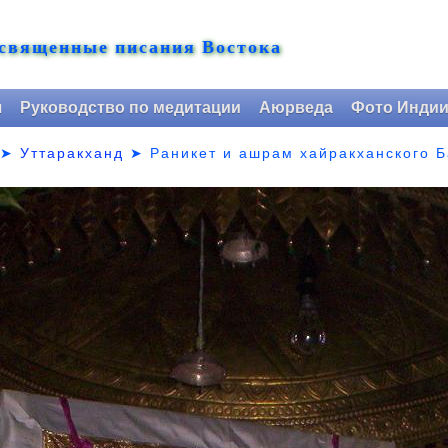
 священные писания Востока
я
Руководство по медитации
Аюрведа
Фото Инди
➤
Уттаракханд
➤
Раникет и ашрам хайракханского Б