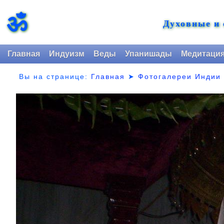
ॐ
Духовные и
Главная
Индуизм
Веды
Упанишады
Медитаци
Вы на странице:
Главная
➤
Фотогалереи Индии