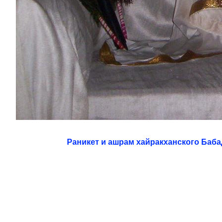
Раникет и ашрам хайракханского Баба