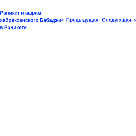
Раникет и ашрам
Предыдущая
Следующая
хайракханского Бабаджи
<
>
в Раникете