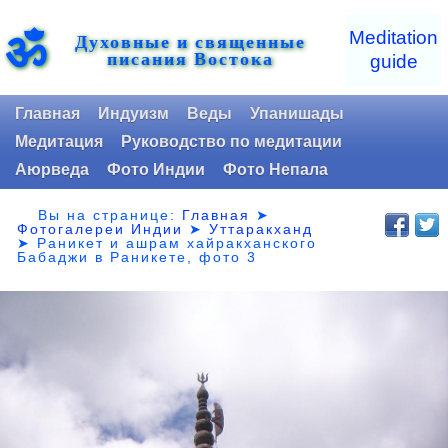
ॐ
Meditation
Духовные и священные
писания Востока
guide
Главная
Индуизм
Веды
Упанишады
Медитация
Руководство по медитации
Аюрведа
Фото Индии
Фото Непала
Вы на странице:
Главная
➤
Фотогалереи Индии
➤
Уттаракханд
➤
Раникет и ашрам хайракханского
Бабаджи в Раникете, фото 3