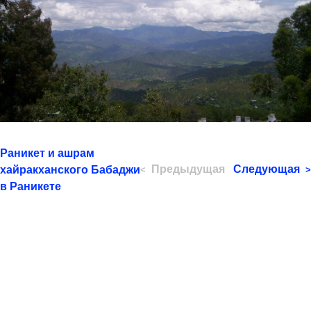
Раникет и ашрам
Предыдущая
Следующая
хайракханского Бабаджи
<
>
в Раникете