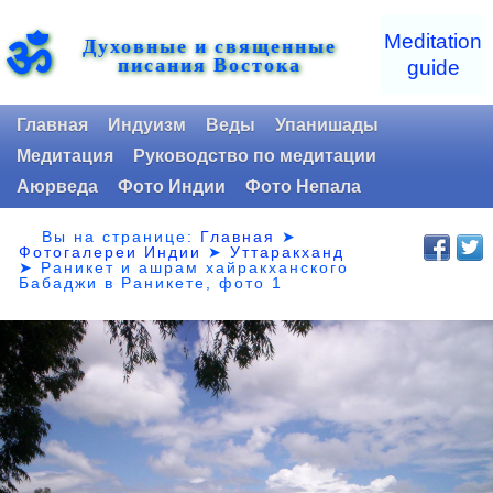
ॐ
Meditation
Духовные и священные
писания Востока
guide
Главная
Индуизм
Веды
Упанишады
Медитация
Руководство по медитации
Аюрведа
Фото Индии
Фото Непала
Вы на странице:
Главная
➤
Фотогалереи Индии
➤
Уттаракханд
➤
Раникет и ашрам хайракханского
Бабаджи в Раникете, фото 1