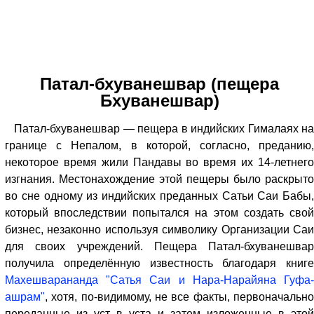
Патал-бхуванешвар (пещера
Бхуванешвар)
Патал-бхуванешвар — пещера в индийских Гималаях на
границе с Непалом, в которой, согласно, преданию,
некоторое время жили Пандавы во время их 14-летнего
изгнания. Местонахождение этой пещеры было раскрыто
во сне одному из индийских преданных Сатьи Саи Бабы,
который впоследствии попытался на этом создать свой
бизнес, незаконно используя символику Организации Саи
для своих учреждений. Пещера Патал-бхуванешвар
получила определённую известность благодаря книге
Махешварананда "Сатья Саи и Нара-Нарайяна Гуфа-
ашрам"
, хотя, по-видимому, не все факты, первоначально
переданные из уст в уста и затем изложенные в этой