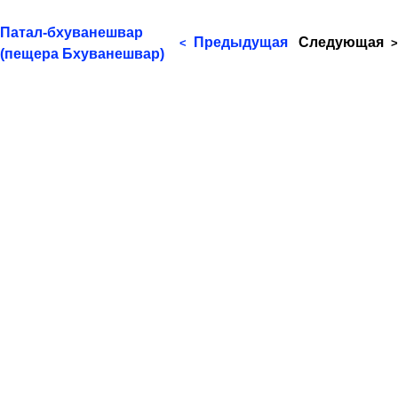
Патал-бхуванешвар
Предыдущая
Следующая
<
>
(пещера Бхуванешвар)