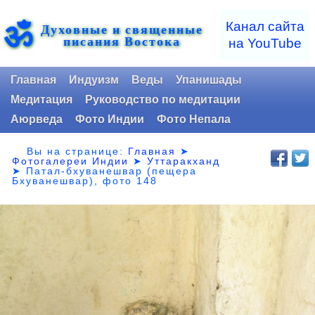
ॐ
Канал сайта
Духовные и священные
писания Востока
на YouTube
Главная
Индуизм
Веды
Упанишады
Медитация
Руководство по медитации
Аюрведа
Фото Индии
Фото Непала
Вы на странице:
Главная
➤
Фотогалереи Индии
➤
Уттаракханд
➤
Патал-бхуванешвар (пещера
Бхуванешвар), фото 148