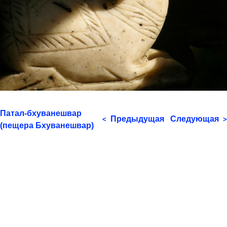
Патал-бхуванешвар
Предыдущая
Следующая
<
>
(пещера Бхуванешвар)