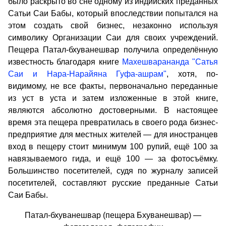
было раскрыто во сне одному из индийских преданных
Сатьи Саи Бабы, который впоследствии попытался на
этом создать свой бизнес, незаконно используя
символику Организации Саи для своих учреждений.
Пещера Патал-бхуванешвар получила определённую
известность благодаря книге
Махешварананда "Сатья
Саи и Нара-Нарайяна Гуфа-ашрам"
, хотя, по-
видимому, не все факты, первоначально переданные
из уст в уста и затем изложенные в этой книге,
являются абсолютно достоверными. В настоящее
время эта пещера превратилась в своего рода бизнес-
предприятие для местных жителей — для иностранцев
вход в пещеру стоит минимум 100 рупий, ещё 100 за
навязываемого гида, и ещё 100 — за фотосъёмку.
Большинство посетителей, судя по журналу записей
посетителей, составляют русские преданные Сатьи
Саи Бабы.
Патал-бхуванешвар (пещера Бхуванешвар) —