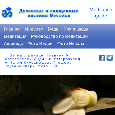
ॐ
Meditation
Духовные и священные
писания Востока
guide
Главная
Индуизм
Веды
Упанишады
Медитация
Руководство по медитации
Аюрведа
Фото Индии
Фото Непала
Вы на странице:
Главная
➤
Фотогалереи Индии
➤
Уттаракханд
➤
Патал-бхуванешвар (пещера
Бхуванешвар), фото 120