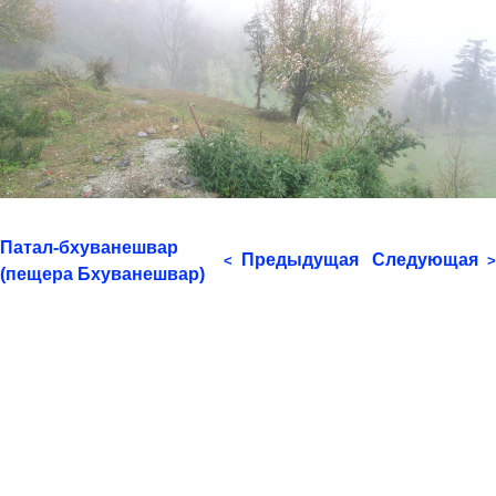
Патал-бхуванешвар
Предыдущая
Следующая
<
>
(пещера Бхуванешвар)