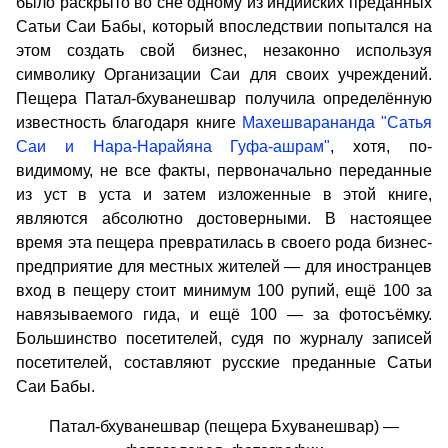
было раскрыто во сне одному из индийских преданных
Сатьи Саи Бабы, который впоследствии попытался на
этом создать свой бизнес, незаконно используя
символику Организации Саи для своих учреждений.
Пещера Патал-бхуванешвар получила определённую
известность благодаря книге
Махешварананда "Сатья
Саи и Нара-Нарайяна Гуфа-ашрам"
, хотя, по-
видимому, не все факты, первоначально переданные
из уст в уста и затем изложенные в этой книге,
являются абсолютно достоверными. В настоящее
время эта пещера превратилась в своего рода бизнес-
предприятие для местных жителей — для иностранцев
вход в пещеру стоит минимум 100 рупий, ещё 100 за
навязываемого гида, и ещё 100 — за фотосъёмку.
Большинство посетителей, судя по журналу записей
посетителей, составляют русские преданные Сатьи
Саи Бабы.
Патал-бхуванешвар (пещера Бхуванешвар) —