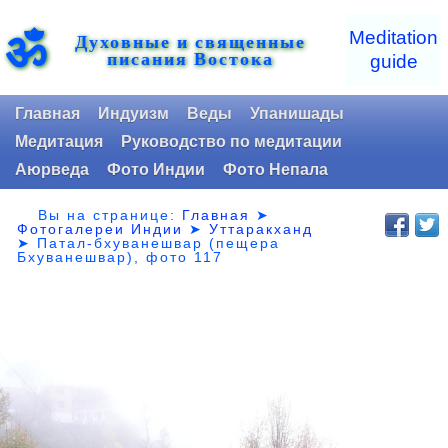
ॐ
Meditation
Духовные и священные
писания Востока
guide
Главная
Индуизм
Веды
Упанишады
Медитация
Руководство по медитации
Аюрведа
Фото Индии
Фото Непала
Вы на странице:
Главная
➤
Фотогалереи Индии
➤
Уттаракханд
➤
Патал-бхуванешвар (пещера
Бхуванешвар), фото 117