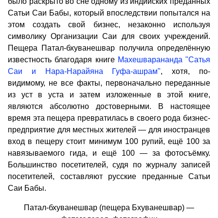
было раскрыто во сне одному из индийских преданных
Сатьи Саи Бабы, который впоследствии попытался на
этом создать свой бизнес, незаконно используя
символику Организации Саи для своих учреждений.
Пещера Патал-бхуванешвар получила определённую
известность благодаря книге
Махешварананда "Сатья
Саи и Нара-Нарайяна Гуфа-ашрам"
, хотя, по-
видимому, не все факты, первоначально переданные
из уст в уста и затем изложенные в этой книге,
являются абсолютно достоверными. В настоящее
время эта пещера превратилась в своего рода бизнес-
предприятие для местных жителей — для иностранцев
вход в пещеру стоит минимум 100 рупий, ещё 100 за
навязываемого гида, и ещё 100 — за фотосъёмку.
Большинство посетителей, судя по журналу записей
посетителей, составляют русские преданные Сатьи
Саи Бабы.
Патал-бхуванешвар (пещера Бхуванешвар) —