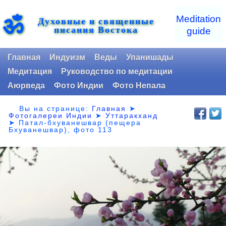
ॐ
Meditation
Духовные и священные
писания Востока
guide
Главная
Индуизм
Веды
Упанишады
Медитация
Руководство по медитации
Аюрведа
Фото Индии
Фото Непала
Вы на странице:
Главная
➤
Фотогалереи Индии
➤
Уттаракханд
➤
Патал-бхуванешвар (пещера
Бхуванешвар), фото 113