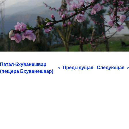
Патал-бхуванешвар
Предыдущая
Следующая
<
>
(пещера Бхуванешвар)