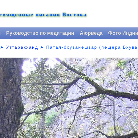
 священные писания Востока
я
Руководство по медитации
Аюрведа
Фото Инди
➤
Уттаракханд
➤
Патал-бхуванешвар (пещера Бхува