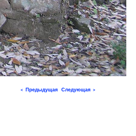
Предыдущая
Следующая
<
>