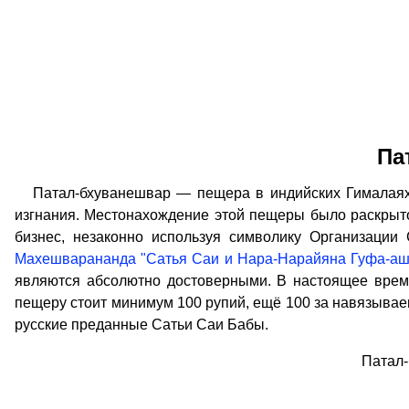
Па
Патал-бхуванешвар — пещера в индийских Гималаях на
изгнания. Местонахождение этой пещеры было раскрыто
бизнес, незаконно используя символику Организации
Махешварананда "Сатья Саи и Нара-Нарайяна Гуфа-а
являются абсолютно достоверными. В настоящее время
пещеру стоит минимум 100 рупий, ещё 100 за навязываем
русские преданные Сатьи Саи Бабы.
Патал-