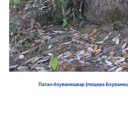
Патал-бхуванешвар (пещера Бхуванеш