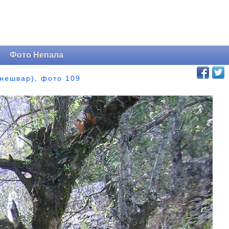
и
Фото Непала
нешвар), фото 109