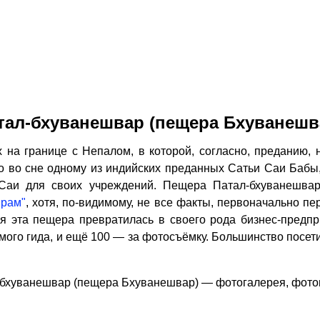
тал-бхуванешвар (пещера Бхуванешв
 границе с Непалом, в которой, согласно, преданию, 
 во сне одному из индийских преданных Сатьи Саи Бабы,
 Саи для своих учреждений. Пещера Патал-бхуванешвар
шрам"
, хотя, по-видимому, не все факты, первоначально пе
 эта пещера превратилась в своего рода бизнес-предп
ого гида, и ещё 100 — за фотосъёмку. Большинство посети
бхуванешвар (пещера Бхуванешвар) — фотогалерея, фот