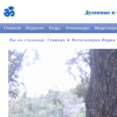
ॐ
Духовные и
Главная
Индуизм
Веды
Упанишады
Медитаци
Вы на странице:
Главная
➤
Фотогалереи Индии