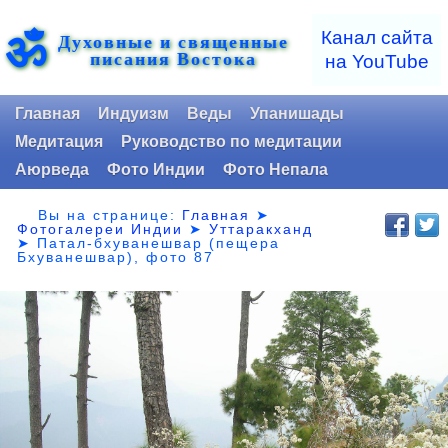
ॐ
Канал сайта
Духовные и священные
писания Востока
на YouTube
Главная
Индуизм
Веды
Упанишады
Медитация
Руководство по медитации
Аюрведа
Фото Индии
Фото Непала
Вы на странице:
Главная
➤
Фотогалереи Индии
➤
Уттаракханд
➤
Патал-бхуванешвар (пещера
Бхуванешвар), фото 87