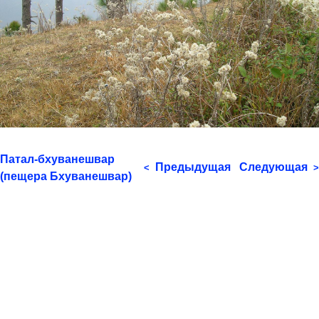
Патал-бхуванешвар
Предыдущая
Следующая
<
>
(пещера Бхуванешвар)