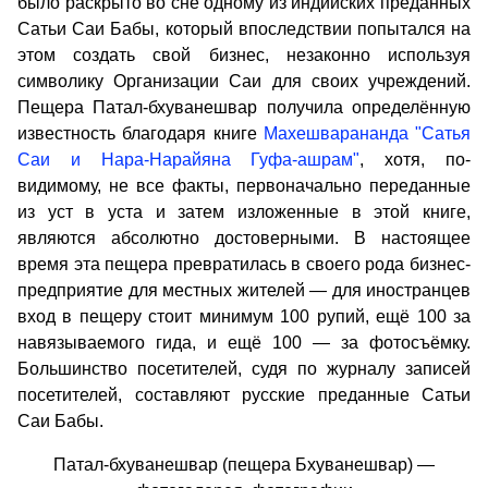
было раскрыто во сне одному из индийских преданных
Сатьи Саи Бабы, который впоследствии попытался на
этом создать свой бизнес, незаконно используя
символику Организации Саи для своих учреждений.
Пещера Патал-бхуванешвар получила определённую
известность благодаря книге
Махешварананда "Сатья
Саи и Нара-Нарайяна Гуфа-ашрам"
, хотя, по-
видимому, не все факты, первоначально переданные
из уст в уста и затем изложенные в этой книге,
являются абсолютно достоверными. В настоящее
время эта пещера превратилась в своего рода бизнес-
предприятие для местных жителей — для иностранцев
вход в пещеру стоит минимум 100 рупий, ещё 100 за
навязываемого гида, и ещё 100 — за фотосъёмку.
Большинство посетителей, судя по журналу записей
посетителей, составляют русские преданные Сатьи
Саи Бабы.
Патал-бхуванешвар (пещера Бхуванешвар) —