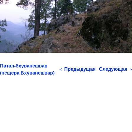
Патал-бхуванешвар
Предыдущая
Следующая
<
>
(пещера Бхуванешвар)