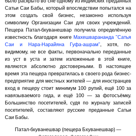
было раскрыто во сне одному из индийских преданных
Сатьи Саи Бабы, который впоследствии попытался на
этом создать свой бизнес, незаконно используя
символику Организации Саи для своих учреждений.
Пещера Патал-бхуванешвар получила определённую
известность благодаря книге
Махешварананда "Сатья
Саи и Нара-Нарайяна Гуфа-ашрам"
, хотя, по-
видимому, не все факты, первоначально переданные
из уст в уста и затем изложенные в этой книге,
являются абсолютно достоверными. В настоящее
время эта пещера превратилась в своего рода бизнес-
предприятие для местных жителей — для иностранцев
вход в пещеру стоит минимум 100 рупий, ещё 100 за
навязываемого гида, и ещё 100 — за фотосъёмку.
Большинство посетителей, судя по журналу записей
посетителей, составляют русские преданные Сатьи
Саи Бабы.
Патал-бхуванешвар (пещера Бхуванешвар) —