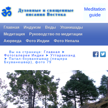
ॐ
Meditation
Духовные и священные
писания Востока
guide
Главная
Индуизм
Веды
Упанишады
Медитация
Руководство по медитации
Аюрведа
Фото Индии
Фото Непала
Вы на странице:
Главная
➤
Фотогалереи Индии
➤
Уттаракханд
➤
Патал-бхуванешвар (пещера
Бхуванешвар), фото 79